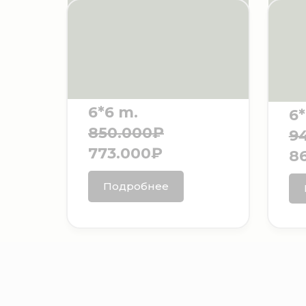
6*6 m.
6*
850.000₽
9
773.000₽
8
Подробнее