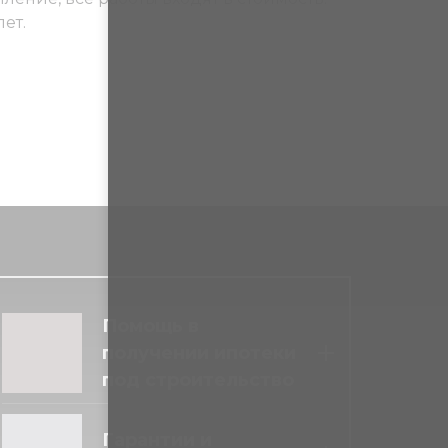
лет.
Помощь в
получении ипотеки
под строительство
Выше вероятность
одобрения ипотеки
Гарантии и