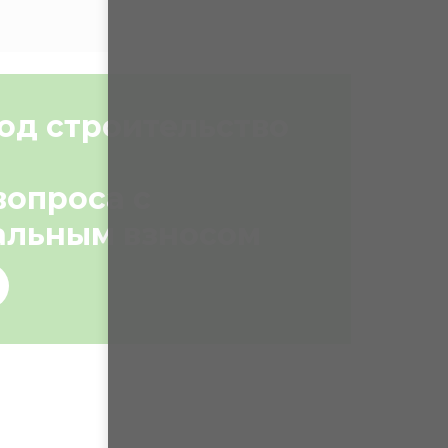
од строительство
вопроса с
альным взносом