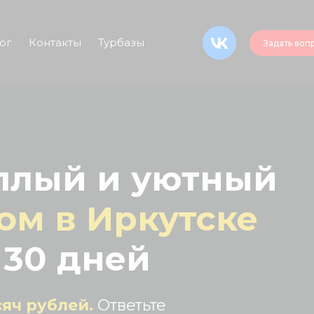
ог
Контакты
Турбазы
Задать воп
плый и уютный
ом в Иркутске
 30 дней
сяч рублей.
Ответьте