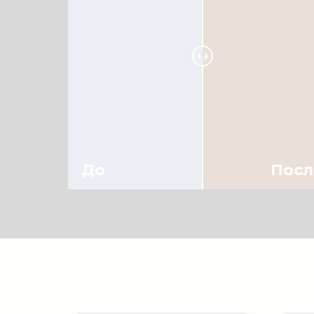
До
Посл