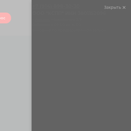
+7 (914) 898-30-30
Закрыть
ООО "КСПП" ИНН 3801152096
рос
г.
Иркутск
, Можайского 3/2
Работаем с 09:00 до 18:00.
Выходные по предварительной записи