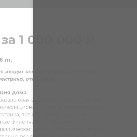
за 1 000 000
₽
6 m.
ь входят все материалы, утепление,
лектрика, отопление.
ция дома:
базальтовая вата, влаго-ветрозащитная
роизоляционная пленка, отделка внутри
агонка, пол осп, кровля ондулин.
ые филенчатые двери, окна пвх,
таллическая дверь. Электрика в кабель
пление, все работы входят в стоимость.