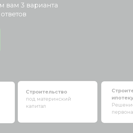
м вам 3 варианта
 ответов
Строит
Строительство
ипотек
под материнский
Решение
капитал
первона