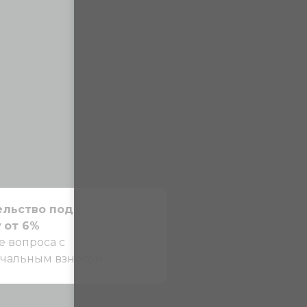
ельство под
у
от 6%
 вопроса с
чальным взносом