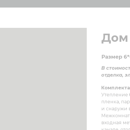
Дом 
Размер 6*
В стоимост
отделка, э
Комплекта
Утепление 
пленка, па
и снаружи в
Межкомнатн
входная ме
канале, ото