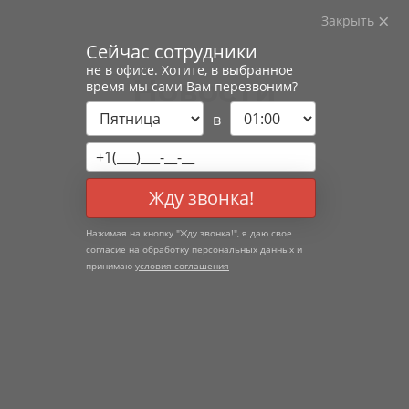
Закрыть
Сейчас сотрудники
не в офисе. Хотите, в выбранное
Новости
время мы сами Вам перезвоним?
в
Все
СМИ о нас
Статьи
Жду звонка!
Нажимая на кнопку "
Жду звонка!
", я даю свое
согласие на обработку персональных данных и
принимаю
условия соглашения