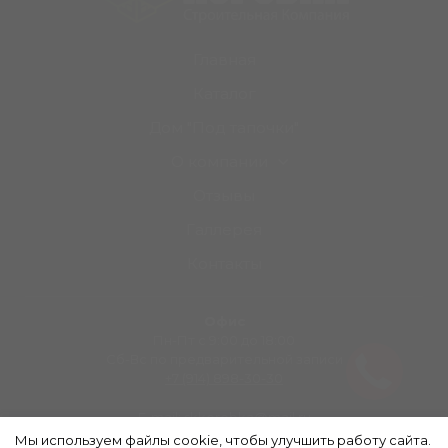
Главная
Каталог
Дом "Под тапочки"
О компании
Отзывы
Галлерея
Контакты
Офис
Пн-Пт с 9:00 до 18:00
Cб-Вс по предварительной записи
+7 (914) 898-30-30
E-mail:
skkorobka@mail.ru
ООО "КСПП", инн 3801152096
Мы используем файлы cookie, чтобы улучшить работу сайта.