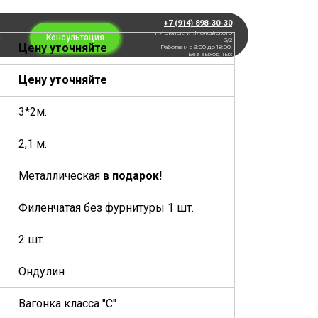
+7 (914) 898-30-30
г.Иркутск, ул.Можайского
ы
Консультация
3/2
Цену уточняйте
Работаем с 9:00 до 18:00.
Без выходных
Цену уточняйте
3*2м.
2,1 м.
Металлическая
в подарок!
Филенчатая без фурнитуры 1 шт.
2 шт.
Ондулин
Вагонка класса "С"