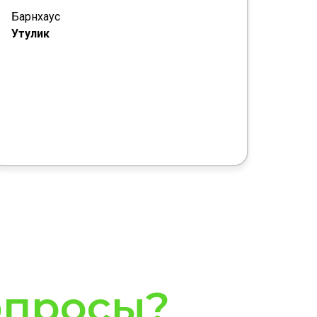
Барнхаус
Утулик
опросы?