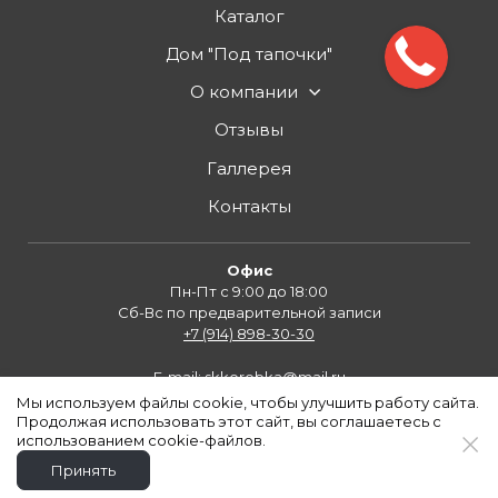
Каталог
Дом "Под тапочки"
О компании
Отзывы
Галлерея
Контакты
Офис
Пн-Пт с 9:00 до 18:00
Cб-Вс по предварительной записи
+7 (914) 898-30-30
E-mail:
skkorobka@mail.ru
ООО "КСПП", инн 3801152096
Мы используем файлы cookie, чтобы улучшить работу сайта.
Продолжая использовать этот сайт, вы соглашаетесь с
© 2018 СК Коробка - современное строительство каркасных домов.
использованием cookie-файлов.
Политика конфиденциальности
Принять