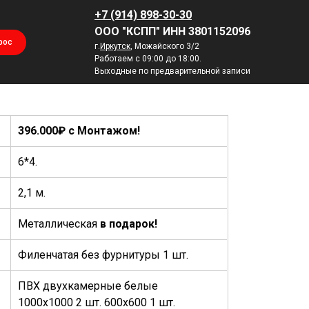
+7 (914) 898-30-30
ООО "КСПП" ИНН 3801152096
рос
г.
Иркутск
, Можайского 3/2
Работаем с 09:00 до 18:00.
Выходные по предварительной записи
396.000₽ с Монтажом!
6*4.
2,1 м.
Металлическая
в подарок!
Филенчатая без фурнитуры 1 шт.
ПВХ двухкамерные белые
1000х1000 2 шт. 600х600 1 шт.