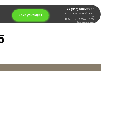
+7 (914) 898-30-30
г.Иркутск, ул.Можайского
ы
Консультация
3/2
Работаем с 9:00 до 18:00.
Без выходных
5