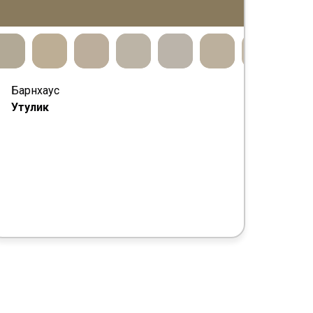
Барнхаус
Утулик