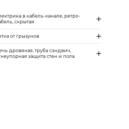
лектрика в кабель-канале, ретро-
абель, скрытая
етка от грызунов
ечь дровяная, труба сэндвич,
гнеупорная защита стен и пола