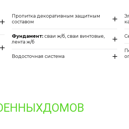
Пропитка декоративным защитным
Э
составом
к
Фундамент:
сваи ж/б, сваи винтовые,
С
лента ж/б
П
Водосточная система
о
ОЕННЫХДОМОВ